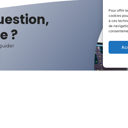
Pour offrir 
uestion,
cookies pour
à ces techn
de navigatio
e ?
consentement
 guider
Ac