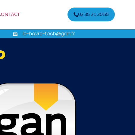
CONTACT
02.35.21.30.55
le-havre-foch@gan.fr
P