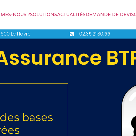
MMES-NOUS ?
SOLUTIONS
ACTUALITÉS
DEMANDE DE DEVIS
76600 Le Havre
02.35.21.30.55
Assurance BT
r des bases
rées